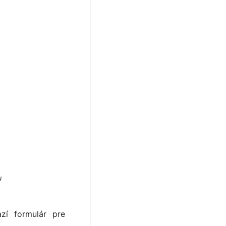
u
azí formulár pre