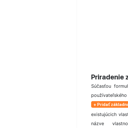
Priradenie 
Súčasťou formul
používateľsk
+ Pridať základn
existujúcich vla
názve vlastn