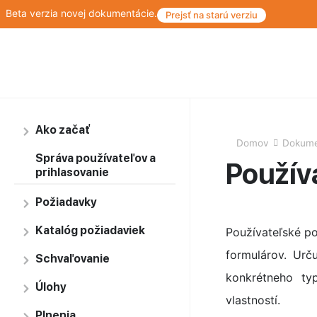
Beta verzia novej dokumentácie.
Prejsť na starú verziu
Ako začať
Domov
Dokume
Správa používateľov a
Použív
prihlasovanie
Požiadavky
Katalóg požiadaviek
Používateľské pol
formulárov. Urč
Schvaľovanie
konkrétneho ty
Úlohy
vlastností.
Plnenia