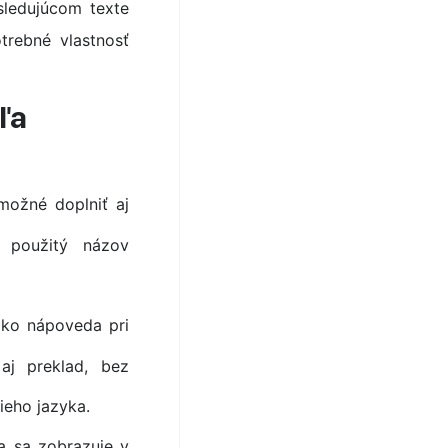
sledujúcom texte
trebné vlastnosť
ľa
možné doplniť aj
 použitý názov
ako nápoveda pri
aj preklad, bez
ieho jazyka.
a sa zobrazuje v