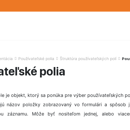
ntácia
Používateľské polia
Štruktúra používateľských polí
Pou
ateľské polia
e je objekt, ktorý sa ponúka pre výber používateľských pol
ujú názov položky zobrazovaný vo formulári a spôsob j
pu záznamu. Môže byť nositeľom jednej, alebo viace