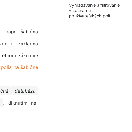
Vyhľadávanie a filtrovanie
v zozname
používateľských polí
 napr. šablóna
vorí aj základná
nkrétnom zázname
 polia na šablóne
ačná
databáza
a
, kliknutím na