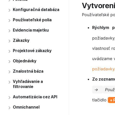
Vytvoren
Konfiguračná databáza
Používateľské p
Používateľské polia
Rýchlym pr
Evidencia majetku
požiadavky
Zákazky
vlastnosť 
Projektové zákazky
uvádzame v
Objednávky
požiadavky
Znalostná báza
Zo zoznamu
Vyhľadávanie a
filtrovanie
→
Použ
Automatizácia cez API
tlačidlo
+ 
Omnichannel