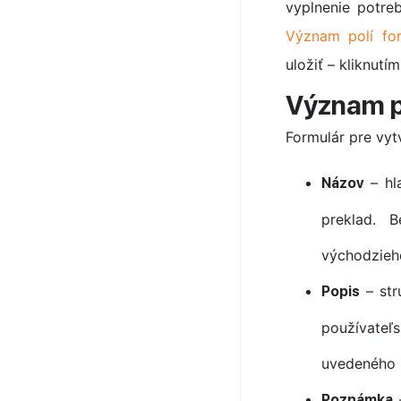
vyplnenie potre
Význam polí for
uložiť – kliknutí
Význam p
Formulár pre vyt
– hla
Názov
preklad. 
východzieh
– str
Popis
používateľ
uvedeného 
–
Poznámka