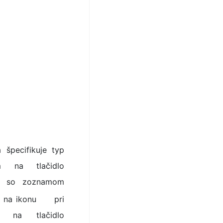
 špecifikuje typ
m na tlačidlo
no so zoznamom
ím na ikonu
pri
m na tlačidlo