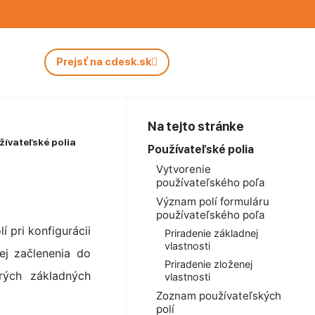
Prejsť na cdesk.sk
Na tejto stránke
žívateľské polia
Používateľské polia
Vytvorenie
používateľského poľa
Význam polí formuláru
používateľského poľa
í pri konfigurácii
Priradenie základnej
vlastnosti
ej začlenenia do
Priradenie zloženej
rých základných
vlastnosti
Zoznam používateľských
polí