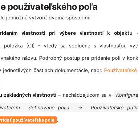
ie používateľského poľa
ole je možné vytvoriť dvoma spôsobmi:
–
idaním vlastnosti pri výbere vlastností k objektu
, položka (CI) – vtedy sa spoločne s vlastnosťou vyt
rovnakého názvu. Podrobný postup pre pridanie polí v ko
 jednotlivých častiach dokumentácie, napr.
Používateľské
.
– nachádzajúcom sa v
Konfigur
 základných vlastností
ívateľom
definované polia
→
Používateľské poli
.
Pridať používateľské pole