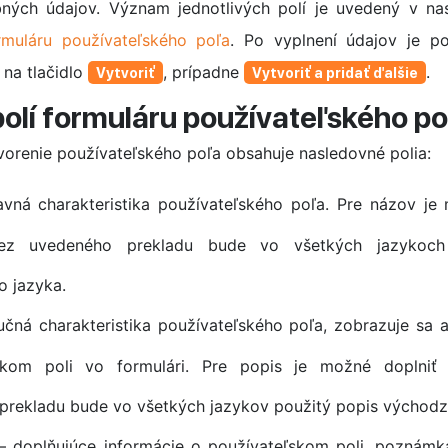
bných údajov. Význam jednotlivých polí je uvedený v na
muláru používateľského poľa
. Po vyplnení údajov je po
m na tlačidlo
, prípadne
.
Vytvoriť
Vytvoriť a pridať ďalšie
olí formuláru používateľského po
vorenie používateľského poľa obsahuje nasledovné polia:
vná charakteristika používateľského poľa. Pre názov je 
Bez uvedeného prekladu bude vo všetkých jazykoch
o jazyka.
učná charakteristika používateľského poľa, zobrazuje sa 
skom poli vo formulári. Pre popis je možné doplniť 
prekladu bude vo všetkých jazykov použitý popis východz
 doplňujúce informácie o používateľskom poli, poznámk