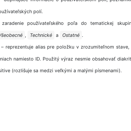
žívateľských polí.
zaradenie používateľského poľa do tematickej skupi
Všeobecné
,
Technické
a
Ostatné
.
– reprezentuje alias pre položku v zrozumiteľnom stave,
aniach namiesto ID. Použitý výraz nesmie obsahovať diakri
sitive (rozlišuje sa medzi veľkými a malými písmenami).