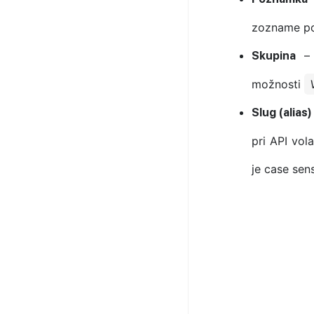
zozname pou
– 
Skupina
možnosti
Slug (alias)
pri API vol
je case sen