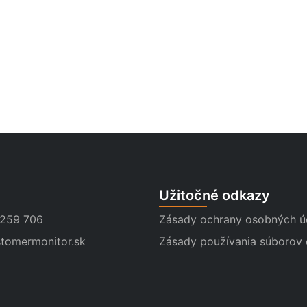
Užitočné odkazy
 259 706
Zásady ochrany osobných ú
tomermonitor.sk
Zásady používania súborov 