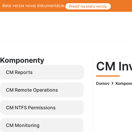
Beta verzia novej dokumentácie.
Prejsť na starú verziu
Komponenty
CM In
CM Reports
Domov
Kompon
CM Remote Operations
CM NTFS Permissions
CM Monitoring