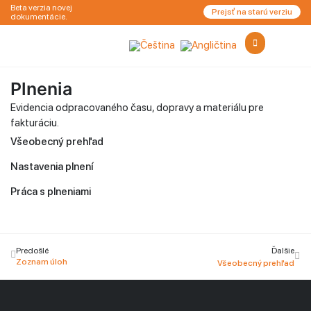
Beta verzia novej
Prejsť na starú verziu
dokumentácie.
Plnenia
Evidencia odpracovaného času, dopravy a materiálu pre
fakturáciu.
Všeobecný prehľad
Nastavenia plnení
Práca s plneniami
Predošlé
Ďalšie
Zoznam úloh
Všeobecný prehľad