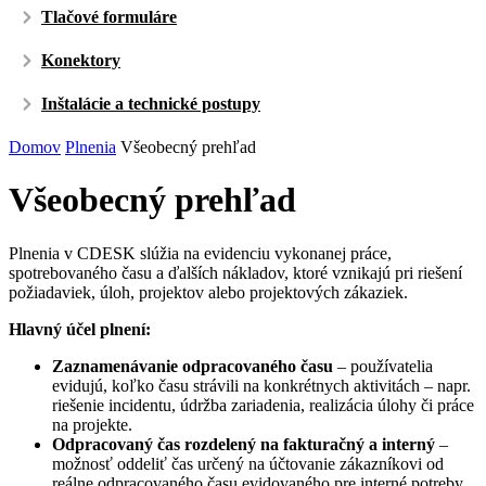
Tlačové formuláre
Konektory
Inštalácie a technické postupy
Domov
Plnenia
Všeobecný prehľad
Všeobecný prehľad
Plnenia v CDESK slúžia na evidenciu vykonanej práce,
spotrebovaného času a ďalších nákladov, ktoré vznikajú pri riešení
požiadaviek, úloh, projektov alebo projektových zákaziek.
Hlavný účel plnení:
Zaznamenávanie odpracovaného času
– používatelia
evidujú, koľko času strávili na konkrétnych aktivitách – napr.
riešenie incidentu, údržba zariadenia, realizácia úlohy či práce
na projekte.
Odpracovaný čas rozdelený na fakturačný a interný
–
možnosť oddeliť čas určený na účtovanie zákazníkovi od
reálne odpracovaného času evidovaného pre interné potreby