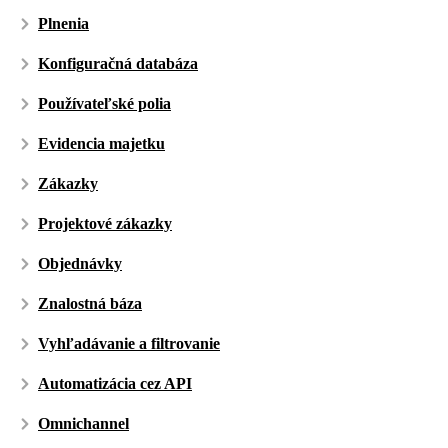
Plnenia
Konfiguračná databáza
Používateľské polia
Evidencia majetku
Zákazky
Projektové zákazky
Objednávky
Znalostná báza
Vyhľadávanie a filtrovanie
Automatizácia cez API
Omnichannel