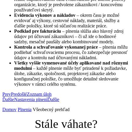
organizácie, ktorý je predvolene zákazníkovi / koncovému
používateľovi skrytý.
Evidencia výkonov a nákladov
– okrem času je možné
evidovať aj výkony, cestovné náklady, materiál, služby a
ďalšie položky, ktoré sú súčasťou realizácie práce.
Podklad pre fakturáciu
– plnenia slúžia ako hlavný zdroj
údajov pri účtovaní zákazníkovi – či už ide o hodinové
sadzby, mesačné paušály alebo kombinované modely.
Kontrola a schvaľovanie vykonanej práce
– plnenia môžu
podliehať schvaľovaciemu procesu, čo zabezpečuje presnosť
údajov a kontrolu nad účtovanými nákladmi.
Všetky vyššie vymenované účely aplikované nad rôznymi
modulmi
– každé plnenie môže byť priradené k požiadavke,
úlohe, zákazke, spoločnosti, projektovej zákazke alebo
konfiguračnej položke, čo umožňuje detailné sledovanie
výkonov v rámci celého systému.
Prev
Predošlé
Zoznam úloh
Ďalšie
Nastavenia plnení
Ďalšie
Domov
Plnenia
Všeobecný prehľad
Stále váhate?