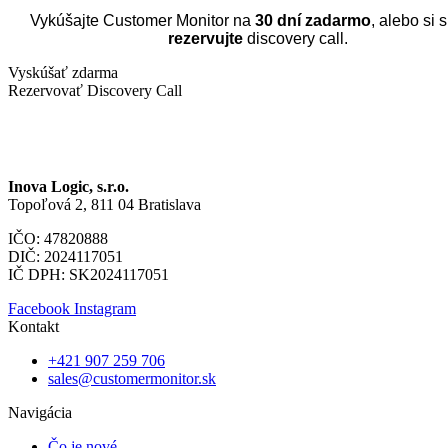
Vykúšajte Customer Monitor na
30 dní zadarmo
, alebo si 
rezervujte
discovery call.
Vyskúšať zdarma
Rezervovať Discovery Call
Inova Logic, s.r.o.
Topoľová 2, 811 04 Bratislava
IČO: 47820888
DIČ: 2024117051
IČ DPH: SK2024117051
Facebook
Instagram
Kontakt
+421 907 259 706
sales@customermonitor.sk
Navigácia
Čo je nové