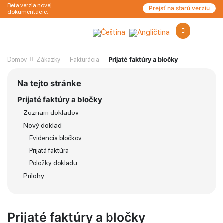
Beta verzia novej
Prejsť na starú verziu
dokumentácie.
Domov
Zákazky
Fakturácia
Prijaté faktúry a bločky
Na tejto stránke
Prijaté faktúry a bločky
Zoznam dokladov
Nový doklad
Evidencia bločkov
Prijatá faktúra
Položky dokladu
Prílohy
Prijaté faktúry a bločky