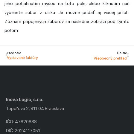
jeho potiahnutím myšou na toto pole, alebo kliknutím naň
vyberiete súbor z disku. Je možné pridať aj viacej príloh.
Zoznam pripojených súborov sa následne zobrazí pod týmto
poľom.
Predošlé
Ďalšie
Vystavené faktúry
Všeobecný prehľad
Inova Logic, s.r.o.
Topoľová 2, 811 04 Bratislava
IČO: 47820888
DIČ: 2024117051