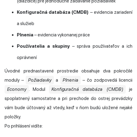
(dlaždice) pre jednoduché zadávanie požiadaviek
Konfiguračná databáza (CMDB)
– evidencia zariadení
a služieb
Plnenia
– evidencia vykonanej práce
Používatelia a skupiny
– správa používateľov a ich
oprávnení
Úvodné prednastavené prostredie obsahuje dva pokročilé
moduly –
Požiadavky
a
Plnenia
– čo zodpovedá licencii
Economy
. Modul
Konfiguračná databáza (CMDB)
je
spoplatnený samostatne a pri prechode do ostrej prevádzky
vám bude účtovaný až vtedy, keď v ňom budú uložené nejaké
položky.
Po prihlásení vidíte: