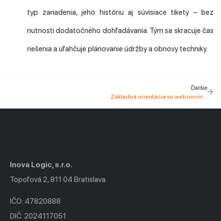
typ zariadenia, jeho históriu aj súvisiace tikety – bez
nutnosti dodatočného dohľadávania. Tým sa skracuje čas
riešenia a uľahčuje plánovanie údržby a obnovy techniky.
Ďalšie
Základná orientácia vo webovom rozhraní
Inova Logic, s.r.o.
Topoľová 2, 811 04 Bratislava
IČO: 47820888
DIČ: 2024117051