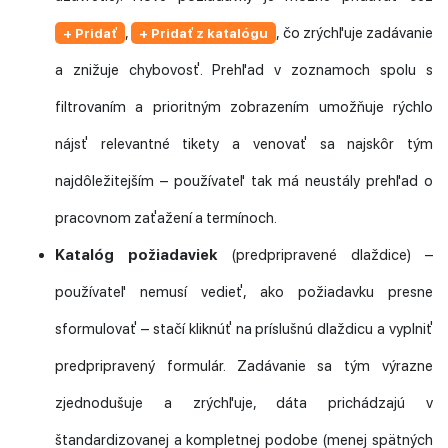
,
, čo zrýchľuje zadávanie
+ Pridať
+ Pridať z katalógu
a znižuje chybovosť. Prehľad v zoznamoch spolu s
filtrovaním a prioritným zobrazením umožňuje rýchlo
nájsť relevantné tikety a venovať sa najskôr tým
najdôležitejším – používateľ tak má neustály prehľad o
pracovnom zaťažení a termínoch.
Katalóg požiadaviek
(predpripravené dlaždice) –
používateľ nemusí vedieť, ako požiadavku presne
sformulovať – stačí kliknúť na príslušnú dlaždicu a vyplniť
predpripravený formulár. Zadávanie sa tým výrazne
zjednodušuje a zrýchľuje, dáta prichádzajú v
štandardizovanej a kompletnej podobe (menej spätných