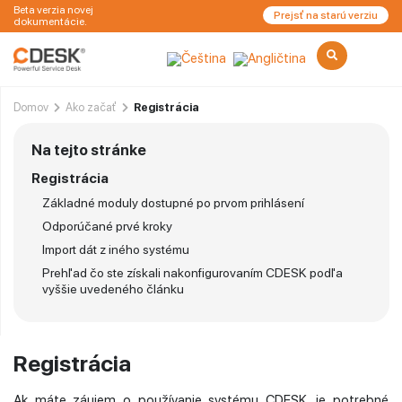
Beta verzia novej
Prejsť na starú verziu
dokumentácie.
Domov
Ako začať
Registrácia
Na tejto stránke
Registrácia
Základné moduly dostupné po prvom prihlásení
Odporúčané prvé kroky
Import dát z iného systému
Prehľad čo ste získali nakonfigurovaním CDESK podľa
vyššie uvedeného článku
Registrácia
Ak máte záujem o používanie systému CDESK, je potrebné