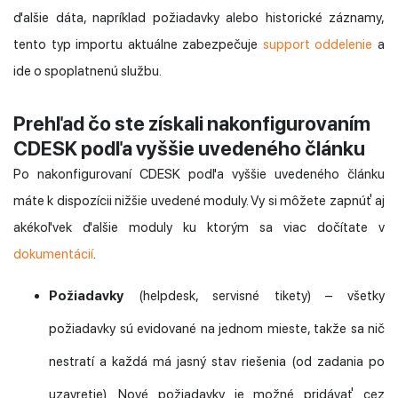
ďalšie dáta, napríklad požiadavky alebo historické záznamy,
tento typ importu aktuálne zabezpečuje
support oddelenie
a
ide o spoplatnenú službu.
Prehľad čo ste získali nakonfigurovaním
CDESK podľa vyššie uvedeného článku
Po nakonfigurovaní CDESK podľa vyššie uvedeného článku
máte k dispozícii nižšie uvedené moduly. Vy si môžete zapnúť aj
akékoľvek ďalšie moduly ku ktorým sa viac dočítate v
dokumentácií
.
Požiadavky
(helpdesk, servisné tikety) – všetky
požiadavky sú evidované na jednom mieste, takže sa nič
nestratí a každá má jasný stav riešenia (od zadania po
uzavretie). Nové požiadavky je možné pridávať cez