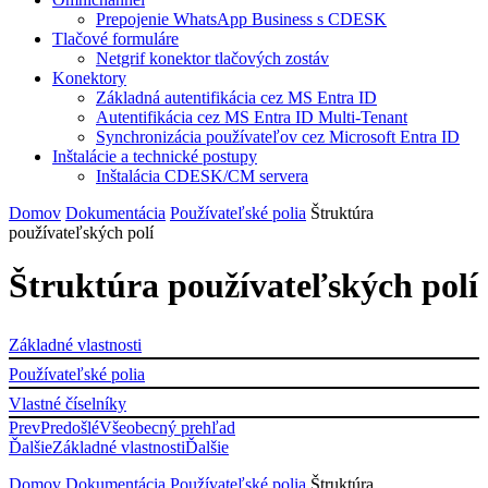
Prepojenie WhatsApp Business s CDESK
Tlačové formuláre
Netgrif konektor tlačových zostáv
Konektory
Základná autentifikácia cez MS Entra ID
Autentifikácia cez MS Entra ID Multi-Tenant
Synchronizácia používateľov cez Microsoft Entra ID
Inštalácie a technické postupy
Inštalácia CDESK/CM servera
Domov
Dokumentácia
Používateľské polia
Štruktúra
používateľských polí
Štruktúra používateľských polí
Základné vlastnosti
Používateľské polia
Vlastné číselníky
Prev
Predošlé
Všeobecný prehľad
Ďalšie
Základné vlastnosti
Ďalšie
Domov
Dokumentácia
Používateľské polia
Štruktúra