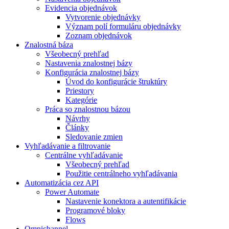
Evidencia objednávok
Vytvorenie objednávky
Význam polí formuláru objednávky
Zoznam objednávok
Znalostná báza
Všeobecný prehľad
Nastavenia znalostnej bázy
Konfigurácia znalostnej bázy
Úvod do konfigurácie štruktúry
Priestory
Kategórie
Práca so znalostnou bázou
Návrhy
Články
Sledovanie zmien
Vyhľadávanie a filtrovanie
Centrálne vyhľadávanie
Všeobecný prehľad
Použitie centrálneho vyhľadávania
Automatizácia cez API
Power Automate
Nastavenie konektora a autentifikácie
Programové bloky
Flows
Omnichannel