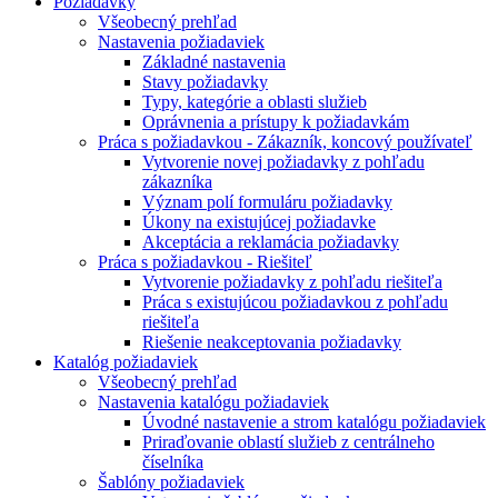
Požiadavky
Všeobecný prehľad
Nastavenia požiadaviek
Základné nastavenia
Stavy požiadavky
Typy, kategórie a oblasti služieb
Oprávnenia a prístupy k požiadavkám
Práca s požiadavkou - Zákazník, koncový používateľ
Vytvorenie novej požiadavky z pohľadu
zákazníka
Význam polí formuláru požiadavky
Úkony na existujúcej požiadavke
Akceptácia a reklamácia požiadavky
Práca s požiadavkou - Riešiteľ
Vytvorenie požiadavky z pohľadu riešiteľa
Práca s existujúcou požiadavkou z pohľadu
riešiteľa
Riešenie neakceptovania požiadavky
Katalóg požiadaviek
Všeobecný prehľad
Nastavenia katalógu požiadaviek
Úvodné nastavenie a strom katalógu požiadaviek
Priraďovanie oblastí služieb z centrálneho
číselníka
Šablóny požiadaviek