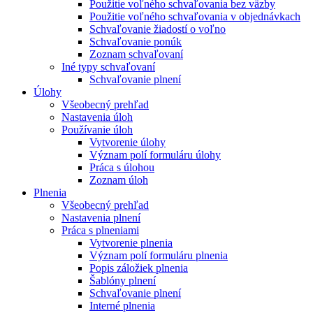
Použitie voľného schvaľovania bez väzby
Použitie voľného schvaľovania v objednávkach
Schvaľovanie žiadostí o voľno
Schvaľovanie ponúk
Zoznam schvaľovaní
Iné typy schvaľovaní
Schvaľovanie plnení
Úlohy
Všeobecný prehľad
Nastavenia úloh
Používanie úloh
Vytvorenie úlohy
Význam polí formuláru úlohy
Práca s úlohou
Zoznam úloh
Plnenia
Všeobecný prehľad
Nastavenia plnení
Práca s plneniami
Vytvorenie plnenia
Význam polí formuláru plnenia
Popis záložiek plnenia
Šablóny plnení
Schvaľovanie plnení
Interné plnenia