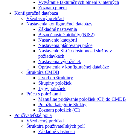
Vytváranie fakturačných plnení z interných
Zoznam plnení
Konfiguračná databáza
Všeobecný prehľad
Nastavenia konfiguračnej databázy
Základné nastavenia
Bezpečnostné atribúty (NIS2)
Nastavenie kategórií
Nastavenia plánovanej práce
Nastavenie SLO / dostupnosti služby v
požiadavkách
Nastavenia výpožičiek
Oprávnenia v konfiguračnej databáze
Štruktúra CMDB
Úvod do štruktúry
Skupiny položiek
Typy položiek
Práca s položkami
Manuálne pridávanie položiek (CI) do CMDB
Položka kategórie Služby
Zoznam položiek (CI)
Používateľské polia
Všeobecný prehľad
Štruktúra používateľských polí
Základné vlastnosti