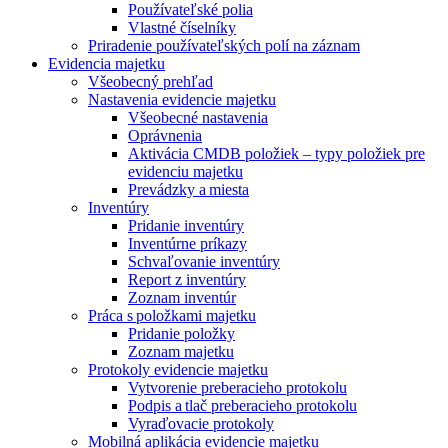
Používateľské polia
Vlastné číselníky
Priradenie používateľských polí na záznam
Evidencia majetku
Všeobecný prehľad
Nastavenia evidencie majetku
Všeobecné nastavenia
Oprávnenia
Aktivácia CMDB položiek – typy položiek pre
evidenciu majetku
Prevádzky a miesta
Inventúry
Pridanie inventúry
Inventúrne príkazy
Schvaľovanie inventúry
Report z inventúry
Zoznam inventúr
Práca s položkami majetku
Pridanie položky
Zoznam majetku
Protokoly evidencie majetku
Vytvorenie preberacieho protokolu
Podpis a tlač preberacieho protokolu
Vyraďovacie protokoly
Mobilná aplikácia evidencie majetku