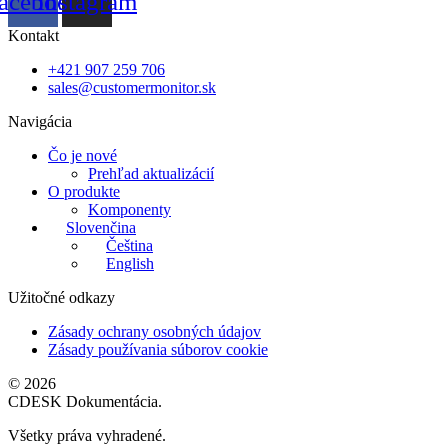
acebook
Instagram
Kontakt
+421 907 259 706
sales@customermonitor.sk
Navigácia
Čo je nové
Prehľad aktualizácií
O produkte
Komponenty
Slovenčina
Čeština
English
Užitočné odkazy
Zásady ochrany osobných údajov
Zásady používania súborov cookie
© 2026
CDESK Dokumentácia.
Všetky práva vyhradené.