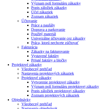
Význam polí formuláru zákazky
Popis záložiek zákazky
Účel zákaziek
Zoznam zákaziek
Účtovanie
Práce a paušály
Doprava a parkovanie
Použitý materiál
Univerzálne účtovanie cez zákazky
Práca, ktorú nechcete zúčtovať
Fakturácia
Zákazky na fakturovanie
Vystavené faktúry
Prijaté faktúry a bločky
Projektové zákazky
Všeobecný prehľad
Nastavenia projektových zákaziek
Projektové zákazky
Vytvorenie projektovej zákazky
Význam polí formuláru projektovej zákazky
Popis záložiek projektovej zákazky
Zoznam projektových zákaziek
Objednávky
Všeobecný prehľad
Nastavenia objednávok