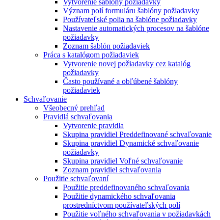
Vytvorenie šablóny požiadavky
Význam polí formuláru šablóny požiadavky
Používateľské polia na šablóne požiadavky
Nastavenie automatických procesov na šablóne
požiadavky
Zoznam šablón požiadaviek
Práca s katalógom požiadaviek
Vytvorenie novej požiadavky cez katalóg
požiadavky
Často používané a obľúbené šablóny
požiadaviek
Schvaľovanie
Všeobecný prehľad
Pravidlá schvaľovania
Vytvorenie pravidla
Skupina pravidiel Preddefinované schvaľovanie
Skupina pravidiel Dynamické schvaľovanie
požiadavky
Skupina pravidiel Voľné schvaľovanie
Zoznam pravidiel schvaľovania
Použitie schvaľovaní
Použitie preddefinovaného schvaľovania
Použitie dynamického schvaľovania
prostredníctvom používateľských polí
Použitie voľného schvaľovania v požiadavkách