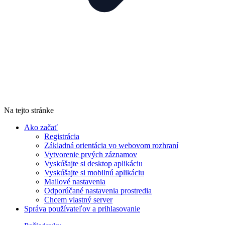
Na tejto stránke
Ako začať
Registrácia
Základná orientácia vo webovom rozhraní
Vytvorenie prvých záznamov
Vyskúšajte si desktop aplikáciu
Vyskúšajte si mobilnú aplikáciu
Mailové nastavenia
Odporúčané nastavenia prostredia
Chcem vlastný server
Správa používateľov a prihlasovanie