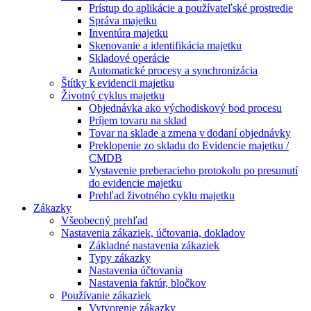
Prístup do aplikácie a používateľské prostredie
Správa majetku
Inventúra majetku
Skenovanie a identifikácia majetku
Skladové operácie
Automatické procesy a synchronizácia
Štítky k evidencii majetku
Životný cyklus majetku
Objednávka ako východiskový bod procesu
Príjem tovaru na sklad
Tovar na sklade a zmena v dodaní objednávky
Preklopenie zo skladu do Evidencie majetku /
CMDB
Vystavenie preberacieho protokolu po presunutí
do evidencie majetku
Prehľad životného cyklu majetku
Zákazky
Všeobecný prehľad
Nastavenia zákaziek, účtovania, dokladov
Základné nastavenia zákaziek
Typy zákazky
Nastavenia účtovania
Nastavenia faktúr, bločkov
Používanie zákaziek
Vytvorenie zákazky