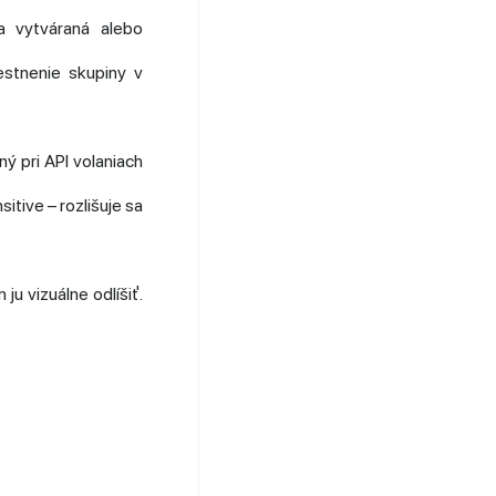
a vytváraná alebo
estnenie skupiny v
ný pri API volaniach
itive – rozlišuje sa
ju vizuálne odlíšiť.