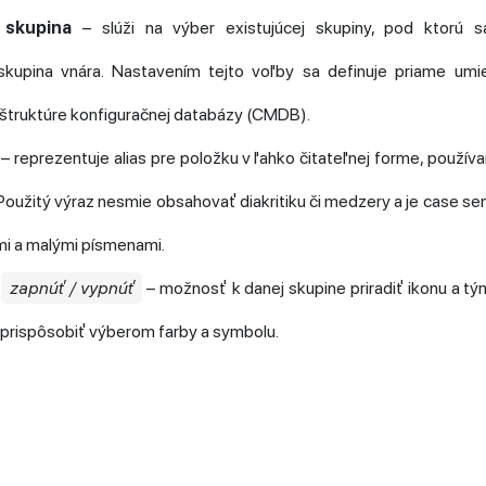
 skupina
– slúži na výber existujúcej skupiny, pod ktorú s
skupina vnára. Nastavením tejto voľby sa definuje priame umi
j štruktúre konfiguračnej databázy (CMDB).
– reprezentuje alias pre položku v ľahko čitateľnej forme, používa
Použitý výraz nesmie obsahovať diakritiku či medzery a je case sens
i a malými písmenami.
–
zapnúť / vypnúť
– možnosť k danej skupine priradiť ikonu a tým 
prispôsobiť výberom farby a symbolu.