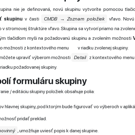
skupina nie je definovaná, novú skupinu vytvoríte pomocou tlači
ť skupinu
v časti
CMDB → Zoznam položiek
vľavo. Novú
o v stromovej štruktúre vľavo. Skupina sa vytvorí priamo na zvolenej 
vým tlačidlom myši na požadovanú skupinu a zvolením možnosti
to možnosti z kontextového menu
v riadku zvolenej skupiny.
u môžete upraviť výberom možnosti
Detail
z kontextového men
 riadku požadovanej skupiny.
olí formuláru skupiny
anie / editáciu skupiny položiek obsahuje polia:
v hlavnej skupiny, pod ktorým bude figurovať vo výberoch v aplikác
možnosť pridať preklad.
povinný
, umožňuje uviesť popis k danej skupine.