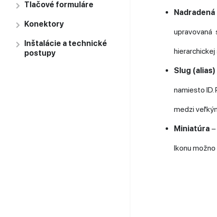
Tlačové formuláre
Nadradená
Konektory
upravovaná 
Inštalácie a technické
hierarchicke
postupy
Slug (alias)
namiesto ID. 
medzi veľkým
Miniatúra
Ikonu možno 