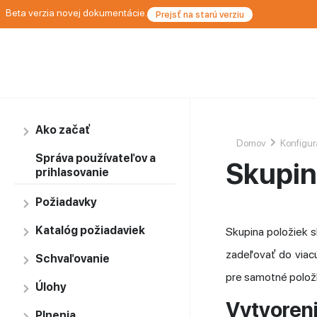
Beta verzia novej dokumentácie.
Prejsť na starú verziu
Ako začať
Domov
Konfigur
Správa používateľov a
Skupin
prihlasovanie
Požiadavky
Katalóg požiadaviek
Skupina položiek sl
zadeľovať do viacú
Schvaľovanie
pre samotné položk
Úlohy
Vytvoreni
Plnenia