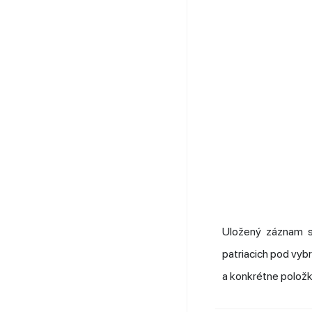
Uložený záznam s
patriacich pod vybr
a konkrétne položky