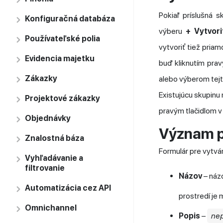
Pokiaľ príslušná 
Konfiguračná databáza
výberu
+ Vytvori
Používateľské polia
vytvoriť tiež priam
Evidencia majetku
buď kliknutím pra
Zákazky
alebo výberom tej
Existujúcu skupin
Projektové zákazky
pravým tlačidlom v
Objednávky
Význam p
Znalostná báza
Formulár pre vytvár
Vyhľadávanie a
filtrovanie
Názov
– názo
Automatizácia cez API
prostredí je 
Omnichannel
Popis
–
ne