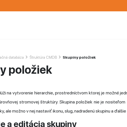
ačná databáza
Štruktúra CMDB
Skupiny položiek
y položiek
úži na vytvorenie hierarchie, prostredníctvom ktorej je možné jed
rovňovej stromovej štruktúry. Skupina položiek nie je nositeľom
y, ale možno v nej nastaviť ikonu, slug, nadradenú skupinu a ďalši
e a editácia skupiny