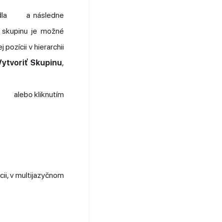
dla
a následne
 skupinu je možné
pozícii v hierarchii
Vytvoriť Skupinu
,
u
alebo kliknutím
ii, v multijazyčnom