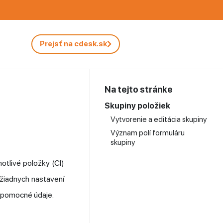
Prejsť na cdesk.sk
Na tejto stránke
Skupiny položiek
Vytvorenie a editácia skupiny
Význam polí formuláru
skupiny
notlivé položky (CI)
 žiadnych nastavení
e pomocné údaje.