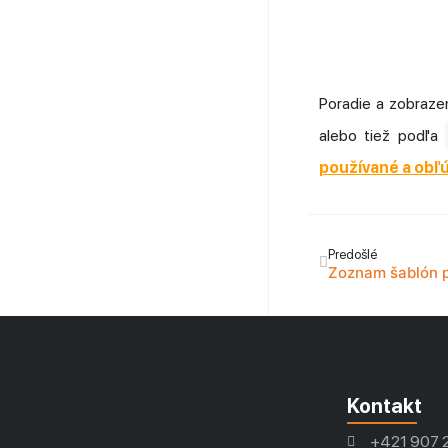
Poradie a zobraze
alebo tiež podľa
používané a obľ
Predošlé
Zoznam šablón 
Kontakt
+421 907 