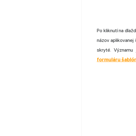
Po kliknutí na dlaž
názov aplikovanej 
skryté. Významu
formuláru šabló