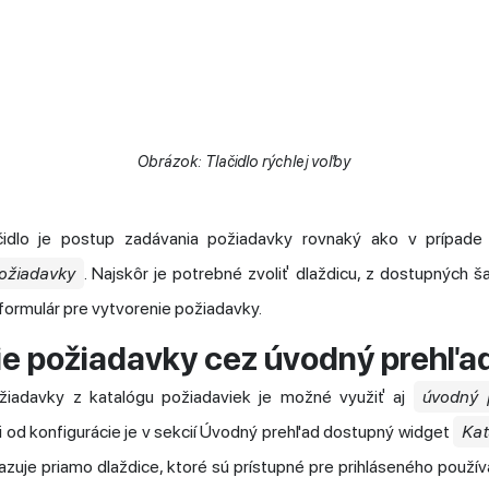
Obrázok: Tlačidlo rýchlej voľby
ačidlo je postup zadávania požiadavky rovnaký ako v prípade
ožiadavky
. Najskôr je potrebné zvoliť dlaždicu, z dostupných š
 formulár pre vytvorenie požiadavky.
ie požiadavky cez úvodný prehľa
žiadavky z katalógu požiadaviek je možné využiť aj
úvodný 
i od konfigurácie je v sekcií Úvodný prehľad dostupný widget
Kat
zuje priamo dlaždice, ktoré sú prístupné pre prihláseného používat