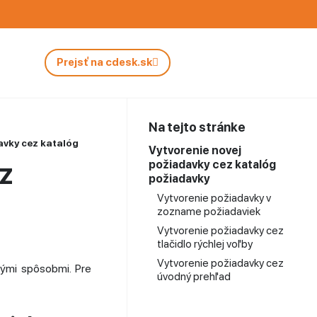
Prejsť na cdesk.sk
Na tejto stránke
avky cez katalóg požiadavky
Vytvorenie novej
z
požiadavky cez katalóg
požiadavky
Vytvorenie požiadavky v
zozname požiadaviek
Vytvorenie požiadavky cez
tlačidlo rýchlej voľby
Vytvorenie požiadavky cez
rými spôsobmi. Pre
úvodný prehľad