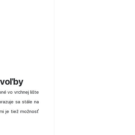
 voľby
pné vo vrchnej lište
razuje sa stále na
mi je tiež možnosť