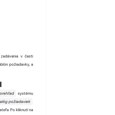
 zadávania v časti
ablón požiadavky, a
d
prehľad
systému
alóg požiadaviek
.
eľa. Po kliknutí na