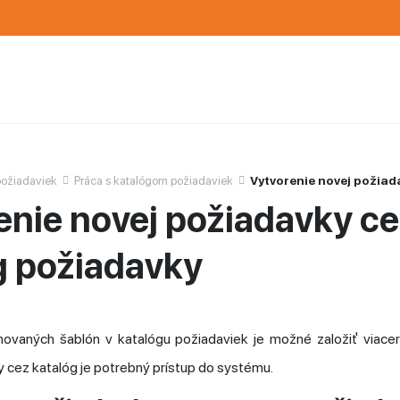
požiadaviek
Práca s katalógom požiadaviek
Vytvorenie novej požiad
enie novej požiadavky ce
g požiadavky
novaných šablón v katalógu požiadaviek je možné založiť viace
 cez katalóg je potrebný prístup do systému.