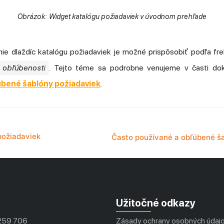
Obrázok: Widget katalógu požiadaviek v úvodnom prehľade
nie dlaždíc katalógu požiadaviek je možné prispôsobiť podľa fre
obľúbenosti
. Tejto téme sa podrobne venujeme v časti d
úbené šablóny požiadaviek
.
požiadaviek
Užitočné odkazy
259 706
Zásady ochrany osobných údaj