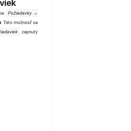
viek
cia
Požiadavky →
u
. Táto možnosť sa
iadaviek
zapnutý