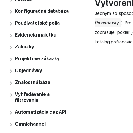
Vytvoren
Konfiguračná databáza
Jedným zo spôsobo
Požiadavky
). Pre
Používateľské polia
zobrazuje, pokiaľ 
Evidencia majetku
katalóg požiadavie
Zákazky
Projektové zákazky
Objednávky
Znalostná báza
Vyhľadávanie a
filtrovanie
Automatizácia cez API
Omnichannel