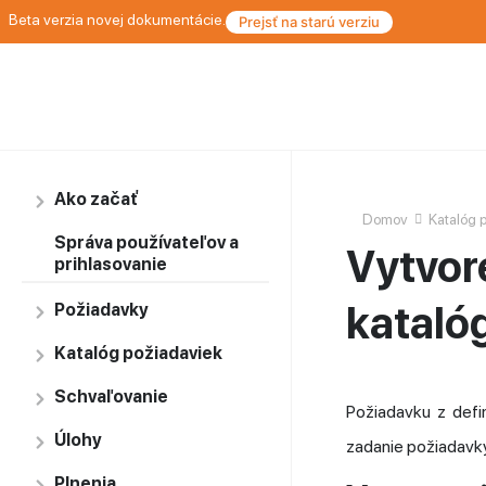
Beta verzia novej dokumentácie.
Prejsť na starú verziu
Ako začať
Domov
Katalóg 
Správa používateľov a
Vytvor
prihlasovanie
kataló
Požiadavky
Katalóg požiadaviek
Schvaľovanie
Požiadavku z defi
Úlohy
zadanie požiadavky
Plnenia