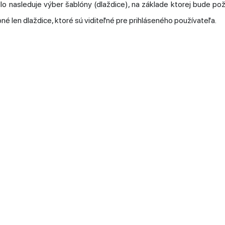
idlo nasleduje výber šablóny (dlaždice), na základe ktorej bude p
é len dlaždice, ktoré sú viditeľné pre prihláseného používateľa.