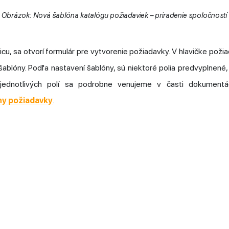
Obrázok: Nová šablóna katalógu požiadaviek – priradenie spoločností
dicu, sa otvorí formulár pre vytvorenie požiadavky. V hlavičke pož
šablóny. Podľa nastavení šablóny, sú niektoré polia predvyplnené
 jednotlivých polí sa podrobne venujeme v časti dokument
ny požiadavky
.