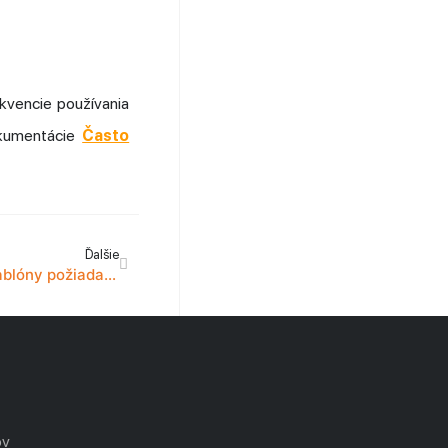
kvencie používania
okumentácie
Často
Ďalšie
Často používané a obľúbené šablóny požiadaviek
ov